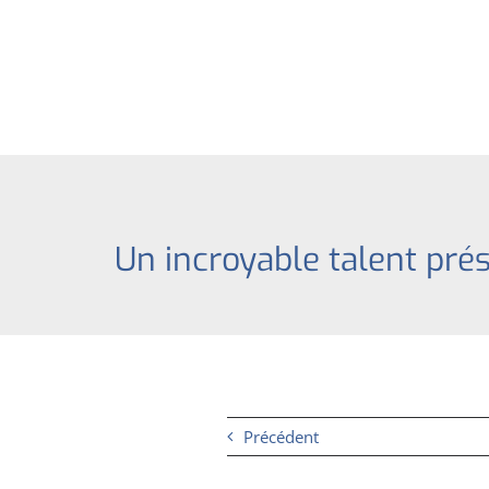
Aller
au
contenu
Un incroyable talent pré
Précédent