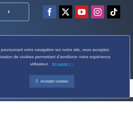
 poursuivant votre navigation sur notre site, vous acceptez
tilisation de cookies permettant d'améliorer votre expérience
utilisateur.
En savoir +
sont devenus, au fil des ans, une série
bles qui en fait le plus grand festival de magie
Accepter cookies