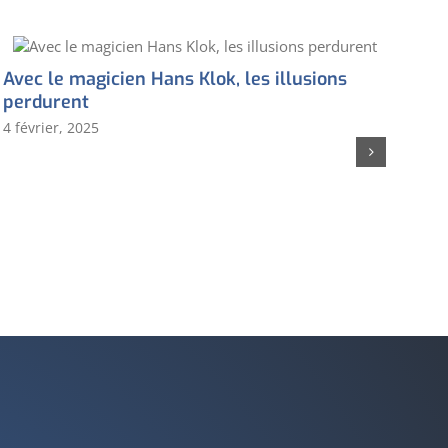
Avec le magicien Hans Klok, les illusions
L
perdurent
d
4 février, 2025
3 