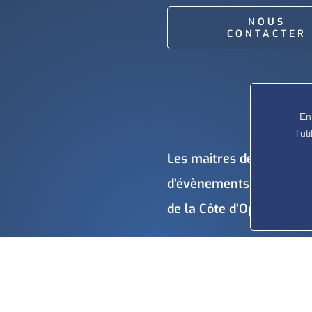
NOUS
CONTACTER
En
l'u
Les maîtres de la magie 
d’évènements incontourna
de la Côte d’Opale.