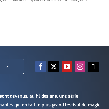
s, attendait avec impatience la star Éric Antoine, artiste
sont devenus, au fil des ans, une série
bles qui en fait le plus grand festival de magie