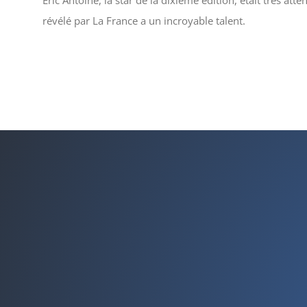
Éric Antoine, la star de la dixième édition, était très att
révélé par La France a un incroyable talent.