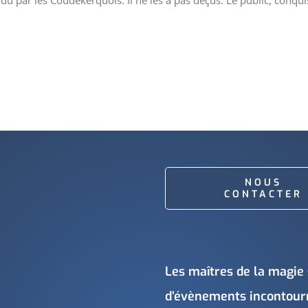
endu par les Coudekerquois. Il ne les a pas déçus. Le public, conqui
NOUS
CONTACTER
Les maîtres de la magie 
d’évènements incontourna