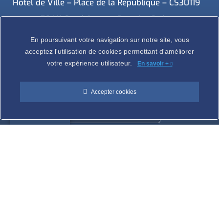
Hôtel de Ville – Place de la République – CS30119
59411 Coudekerque-Branche Cedex
Tél : 03.28.29.25.25
En poursuivant votre navigation sur notre site, vous
acceptez l'utilisation de cookies permettant d'améliorer
votre expérience utilisateur.
En savoir +
Accepter cookies
NOUS
CONTACTER
Translate »
Ville de Coudekerque-Branche – Tous droits réservés © 2026 I
Mentions légales
I
Protection vie privée