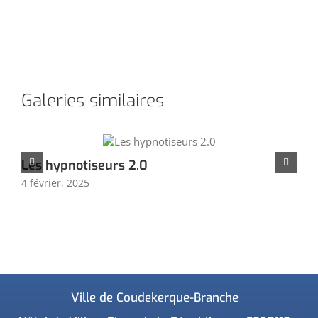
Galeries similaires
Les hypnotiseurs 2.0
So
4 février, 2025
4 f
Ville de Coudekerque-Branche