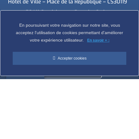
Hôtel de Ville – Place de la République – CS30119
59411 Coudekerque-Branche Cedex
Tél : 03.28.29.25.25
En poursuivant votre navigation sur notre site, vous
acceptez l'utilisation de cookies permettant d'améliorer
votre expérience utilisateur.
En savoir +
Accepter cookies
NOUS
CONTACTER
Translate »
Ville de Coudekerque-Branche – Tous droits réservés © 2026 I
Mentions légales
I
Protection vie privée