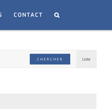
S
CONTACT
Navigati
Liste
CHERCHER
de
vues
Évèneme