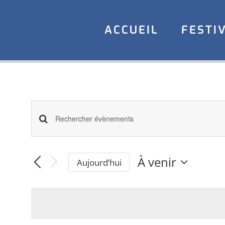
Aller
au
ACCUEIL
FESTI
contenu
Recherche
Saisir
mot-
et
clé.
À venir
Aujourd’hui
navigation
Rechercher
Sélectionnez
une
Évènements
de
date.
par
vues
mot-