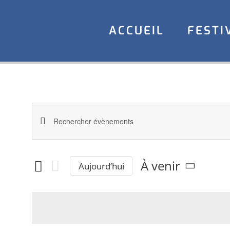
Aller
au
ACCUEIL
FESTI
contenu
Recherche
Saisir
mot-
et
clé.
À venir
Aujourd’hui
navigation
Rechercher
Sélectionnez
une
Évènements
de
date.
par
vues
mot-