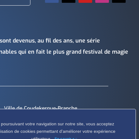
sont devenus, au fil des ans, une série
bles qui en fait le plus grand festival de magie
Ville de Coudekerque-Branche
Hôtel de Ville – Place de la République – CS30119
 poursuivant votre navigation sur notre site, vous acceptez
59411 Coudekerque-Branche Cedex
tilisation de cookies permettant d'améliorer votre expérience
utilisateur.