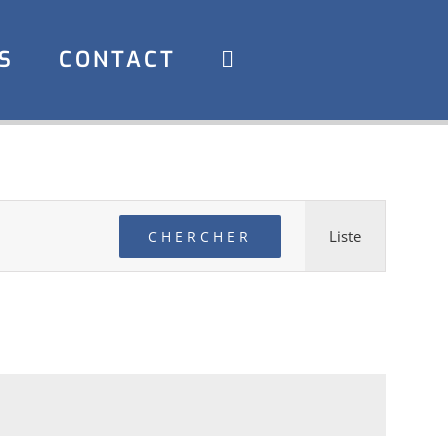
S
CONTACT
Navigati
Liste
CHERCHER
de
vues
Évèneme