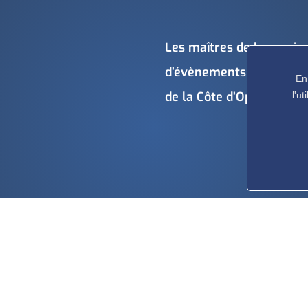
Les maîtres de la magie 
d’évènements incontourna
En
de la Côte d’Opale.
l'u
Pour nous contacter